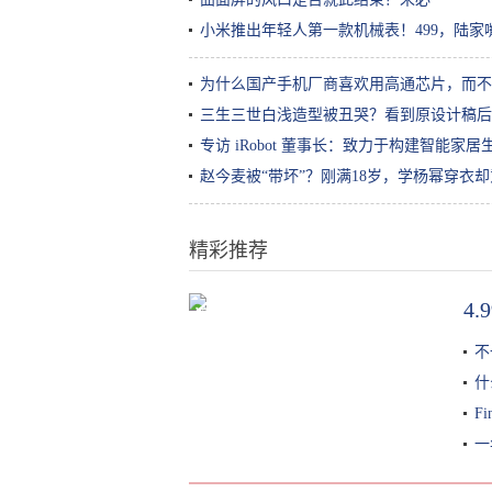
小米推出年轻人第一款机械表！499，陆
为什么国产手机厂商喜欢用高通芯片，而不
三生三世白浅造型被丑哭？看到原设计稿后
专访 iRobot 董事长：致力于构建智能家居
赵今麦被“带坏”？刚满18岁，学杨幂穿衣
精彩推荐
4
深层除菌杀毒烘干一体，家用八套
全智能，美的H1中式洗碗机体验
不
什
F
一