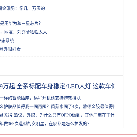
家嘴金融男：像几十万买的
是用华为和三星芯片？
，网友：刘亦菲牺牲太大
生态系统
却意外很好看
.99万起 全系标配车身稳定/LED大灯 这款车你爱吗？
一样的智能插座，远程开机还支持游戏排队
么护肤品值得我一囤再囤？菌菇水囤了4次，雅顿金胶最值得囤
ind X2引热议，外媒：为什么只有OPPO做到，其他厂商在干什么
年做365次造型的女明星，在家都是怎么护发的？