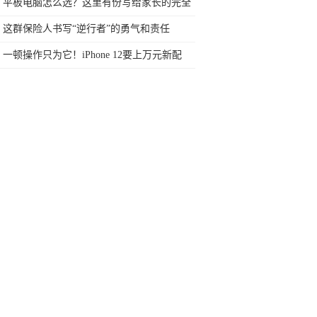
车你爱吗？
平板电脑怎么选？这里有份写给家长的完全
指南
这群保险人书写“逆行者”的勇气和责任
一顿操作只为它！iPhone 12要上万元新配
件？