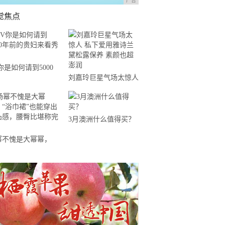
广告
觉焦点
你是如何请到5000
刘嘉玲巨星气场太惊人
前的贵妇来看秀的？
私下爱用雅诗兰黛松露
保养 素颜也超澎润
3月澳洲什么值得买？
幂不愧是大幂幂，
浴巾裙”也能穿出凹凸
，腰臀比堪称完美