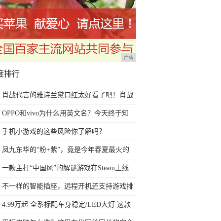
广告
度排行
肖战代言的雅诗兰黛口红太好看了吧！肖战
亲选的口红更是不踩雷
OPPO和vivo为什么用英文名？今天终于知
道了
手机小游戏的这些风险你了解吗？
凤九东华的“粉+紫”，竟是今年春夏最火的
配色！这样穿超显白
一款主打“中国风”的解谜游戏在Steam上线
了
不一样的智能插座，远程开机还支持游戏排
队
4.99万起 全系标配车身稳定/LED大灯 这款