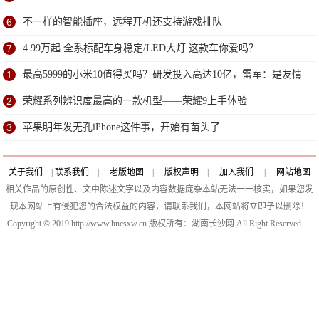
6
不一样的智能插座，远程开机还支持游戏排队
7
4.99万起 全系标配车身稳定/LED大灯 这款车你爱吗？
1
最高5999的小米10值得买吗？研发投入高达10亿，雷军：是友情
价
2
荣耀系列辨识度最高的一款机型——荣耀9上手体验
3
苹果明年发无孔iPhone这件事，开始有苗头了
关于我们
|
联系我们
|
老版地图
|
版权声明
|
加入我们
|
网站地图
相关作品的原创性、文中陈述文字以及内容数据庞杂本站无法一一核实，如果您发
现本网站上有侵犯您的合法权益的内容，请联系我们，本网站将立即予以删除！
Copyright © 2019 http://www.hncsxw.cn 版权所有：湖南长沙网 All Right Reserved.