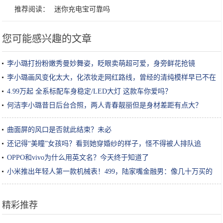
推荐阅读：
迷你充电宝可靠吗
您可能感兴趣的文章
李小璐打扮粉嫩秀曼妙舞姿，眨眼卖萌超可爱，身旁鲜花抢镜
李小璐画风变化太大，化浓妆走网红路线，曾经的清纯模样早已不在
4.99万起 全系标配车身稳定/LED大灯 这款车你爱吗？
何洁李小璐昔日后台合照，两人青春靓丽但是身材差距有点大？
曲面屏的风口是否就此结束？未必
还记得“美瞳”女孩吗？看到她穿婚纱的样子，怪不得被人排队追
OPPO和vivo为什么用英文名？今天终于知道了
小米推出年轻人第一款机械表！499，陆家嘴金融男：像几十万买的
精彩推荐