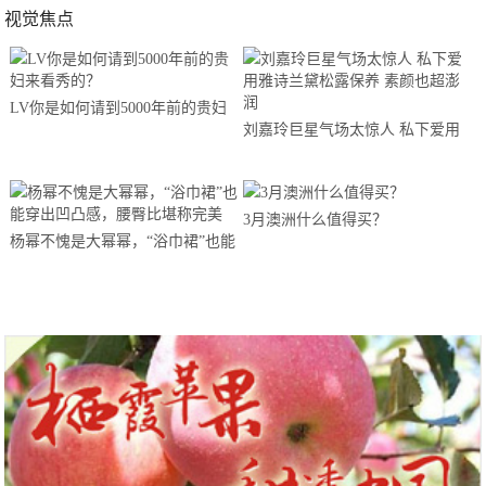
视觉焦点
LV你是如何请到5000年前的贵妇
刘嘉玲巨星气场太惊人 私下爱用
来看秀的？
雅诗兰黛松露保养 素颜也超澎润
3月澳洲什么值得买？
杨幂不愧是大幂幂，“浴巾裙”也能
穿出凹凸感，腰臀比堪称完美