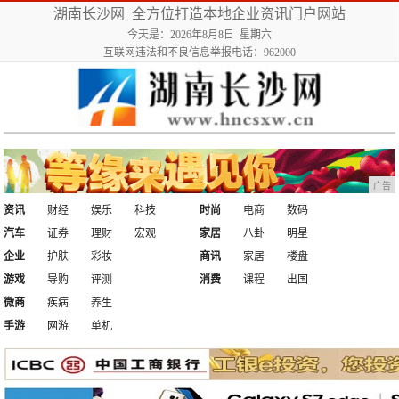
湖南长沙网_全方位打造本地企业资讯门户网站
今天是：2026年8月8日 星期六
互联网违法和不良信息举报电话：962000
广告
资讯
财经
娱乐
科技
时尚
电商
数码
汽车
证券
理财
宏观
家居
八卦
明星
企业
护肤
彩妆
商讯
家居
楼盘
游戏
导购
评测
消费
课程
出国
微商
疾病
养生
手游
网游
单机