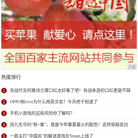
广告
热度排行
1
肖战代言的雅诗兰黛口红太好看了吧！肖战亲选的口红更是不踩
雷
2
OPPO和vivo为什么用英文名？今天终于知道了
3
手机小游戏的这些风险你了解吗？
4
凤九东华的“粉+紫”，竟是今年春夏最火的配色！这样穿超显白
5
一款主打“中国风”的解谜游戏在Steam上线了