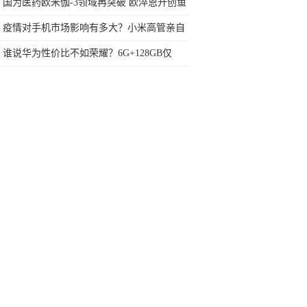
车你爱吗？
国为医药欧米伽-3领域再突破 欧淬恩开创鱼
油POSTT（博斯特）体系
疫情对手机市场影响有多大？小米高管亲自
说出了答案
谁说华为性价比不如荣耀？6G+128GB仅
1599，比荣耀8X更能打！