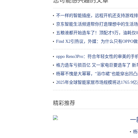
您可能感兴趣的文章
不一样的智能插座，远程开机还支持游戏排
京东智能生活频道帮你打造理想中的生活场
五粮液都开始造车了！顶配才9万，油耗仅0
Find X2引热议，外媒：为什么只有OPP
oppo Reno3Pro：符合年轻女性的审美
格力造车亏损百亿 又一家电巨要造车了 新
杨幂不愧是大幂幂，“浴巾裙”也能穿出凹
2025年全球智能家居市场规模将达1765.
精彩推荐
一
张嘉倪晒出自用体乳，肌肤“亮白十
度”，屈臣氏的“镇店之宝”
杨