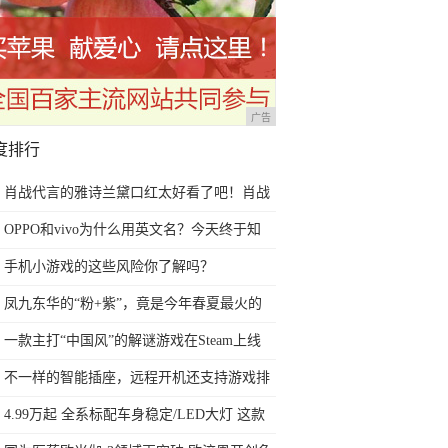
广告
度排行
肖战代言的雅诗兰黛口红太好看了吧！肖战
亲选的口红更是不踩雷
OPPO和vivo为什么用英文名？今天终于知
道了
手机小游戏的这些风险你了解吗？
凤九东华的“粉+紫”，竟是今年春夏最火的
配色！这样穿超显白
一款主打“中国风”的解谜游戏在Steam上线
了
不一样的智能插座，远程开机还支持游戏排
队
4.99万起 全系标配车身稳定/LED大灯 这款