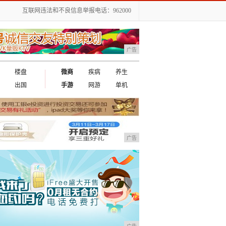
互联网违法和不良信息举报电话：962000
广告
楼盘
微商
疾病
养生
出国
手游
网游
单机
广告