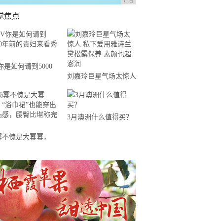
广告
觉焦点
你是如何请到5000
刘嘉玲巨星气场太惊人
前的贵妇来看秀的？
私下爱用雅诗兰黛松露
保养 素颜也超澎润
3月澳洲什么值得买？
幂不愧是大幂幂，
浴巾裙”也能穿出凹凸
，腰臀比堪称完美