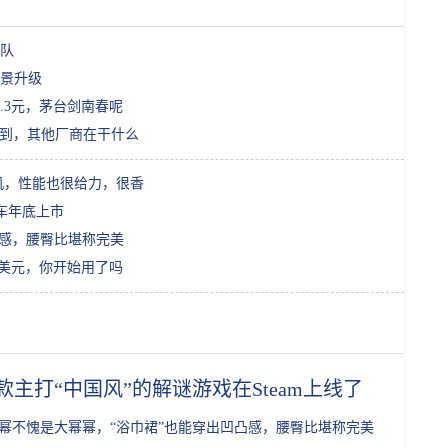
队
景升级
.3元，茅台剑南春呢
O做到，其他厂商在干什么
的手机，性能也很给力，很香
车年底上市
凸感，腰臀比堪称完美
9亿美元，你开始用了吗
款主打“中国风”的解谜游戏在Steam上线了
幂不愧是大幂幂，“浴巾裙”也能穿出凹凸感，腰臀比堪称完美