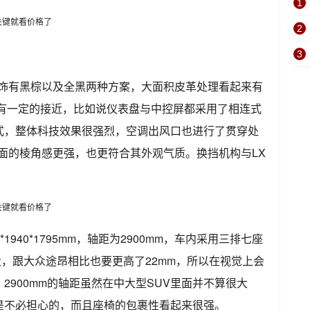
1
2
3
内饰有黑棕以及全黑两种方案，大面积皮革处理看起来有
X有一定的接近，比如说仪表盘与中控屏都采用了相连式
式，整体科技效果很强烈，空调出风口也进行了贯穿处
面的棱角感更强，也更符合其外观气质。换挡机构与LX
1940*1795mm，轴距为2900mm，车内采用三排七座
大，跟大众途昂相比也要更高了22mm，所以在视觉上会
2900mm的轴距虽然在中大型SUV里面并不算很大
是不必担心的，而且座椅的包裹性看起来很强。