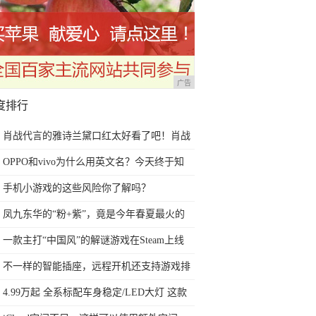
广告
度排行
肖战代言的雅诗兰黛口红太好看了吧！肖战
亲选的口红更是不踩雷
OPPO和vivo为什么用英文名？今天终于知
道了
手机小游戏的这些风险你了解吗？
凤九东华的“粉+紫”，竟是今年春夏最火的
配色！这样穿超显白
一款主打“中国风”的解谜游戏在Steam上线
了
不一样的智能插座，远程开机还支持游戏排
队
4.99万起 全系标配车身稳定/LED大灯 这款