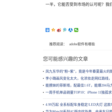
一半，它能否受到市场的认可呢？我
推荐阅读：
adobe软件有哪些
您可能感兴趣的文章
凤九东华的“粉+紫”，竟是今年春夏最火的
李小璐画风变化太大，化浓妆走网红路线，
能撩妹的菲斯塔，配最佳1.6T，能爆204
一周手机单品销量TOP10：iPhone 11独
4.99万起 全系标配车身稳定/LED大灯 这
华为Mate30系列4G版内忧外患，余承东只