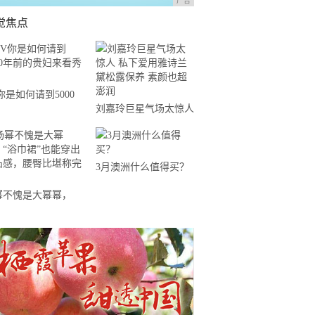
广告
觉焦点
你是如何请到5000
刘嘉玲巨星气场太惊人
前的贵妇来看秀的？
私下爱用雅诗兰黛松露
保养 素颜也超澎润
3月澳洲什么值得买？
幂不愧是大幂幂，
浴巾裙”也能穿出凹凸
，腰臀比堪称完美