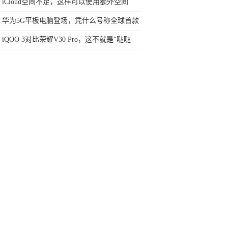
车你爱吗？
iCloud空间不足，这样可以使用额外空间
华为5G平板电脑登场，凭什么号称全球首款
全面屏平板？
iQOO 3对比荣耀V30 Pro，这不就是“哒哒
哒”对比“嗡嗡嗡”吗？