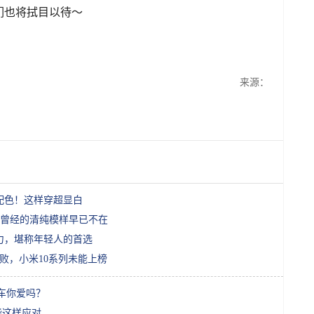
们也将拭目以待〜
来源：
配色！这样穿超显白
曾经的清纯模样早已不在
马力，堪称年轻人的首选
孤求败，小米10系列未能上榜
款车你爱吗？
能这样应对