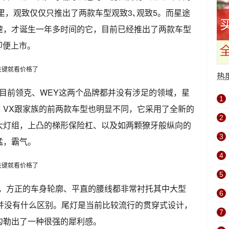
里，观致仅仅只推出了两款车型观致3､观致5。而星途
速，才诞生一年多时间的它，目前已经推出了两款车型
即便上市。
热
是目前领克、WEY这两个品牌都并没有涉足的领域，星
1
，VX跟家族的前两款车型也明显不同，它采用了全新的
2
大灯组，上凸的梯形保险杠、以及如两颗獠牙般纵向的
3
猛，霸气。
4
5
朗，方正的车身轮廓、平直的腰线都非常衬托其中大型
6
也并没有什么区别。尾灯是当前比较流行的贯穿式设计，
7
勾勒出了一种很强的犀利感。