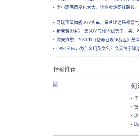
李小璐画风变化太大，化浓妆走网红路线，
奇瑞顶级旗舰SUV实车，看着比途昂都霸
新宝骏RM-5，集SUV与MPV优势于一身，
效果炸裂！2080 Ti《使命召唤16战区》
OPPO和vivo为什么用英文名？今天终于知
精彩推荐
何
84斤林依晨胖出大象腿？运动裤穿
成修身裤，有初恋脸也救不了
华
智
次
D