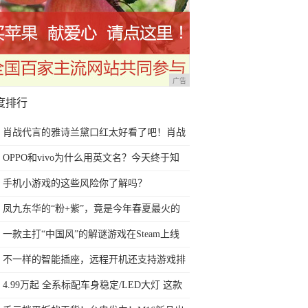
广告
度排行
肖战代言的雅诗兰黛口红太好看了吧！肖战
亲选的口红更是不踩雷
OPPO和vivo为什么用英文名？今天终于知
道了
手机小游戏的这些风险你了解吗？
凤九东华的“粉+紫”，竟是今年春夏最火的
配色！这样穿超显白
一款主打“中国风”的解谜游戏在Steam上线
了
不一样的智能插座，远程开机还支持游戏排
队
4.99万起 全系标配车身稳定/LED大灯 这款