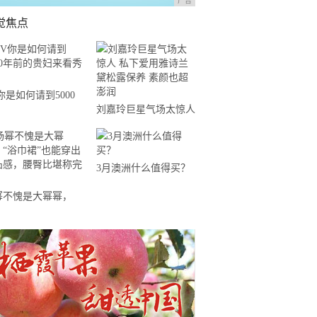
广告
觉焦点
你是如何请到5000
刘嘉玲巨星气场太惊人
前的贵妇来看秀的？
私下爱用雅诗兰黛松露
保养 素颜也超澎润
3月澳洲什么值得买？
幂不愧是大幂幂，
浴巾裙”也能穿出凹凸
，腰臀比堪称完美