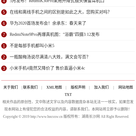
信息？
4
3月发布！RedmiK30Pro采用升降式镜头保留耳机口
5
在线和离线手机之间的区别是如此之大，您购买对吗？
6
华为2020首场发布会！余承东：春天来了
7
RedmiNote9Pro再爆真机图：“浴霸”四摄3.12发布
1
不是每部手机都叫小米5
2
一瓶酸梅汤说尽满清八大姓，满文会写否？
3
小米手机4竟然又降价了 售价直逼小米4c
关于我们
|
联系我们
|
XML地图
|
版权声明
|
加入我们
|
网站地图
TXT
相关作品的原创性、文中陈述文字以及内容数据庞杂本站无法一一核实，如果您发
现本网站上有侵犯您的合法权益的内容，请联系我们，本网站将立即予以删除！
Copyright © 2019 http://www.hncsxw.cn 版权所有：湖南长沙网 All Right Reserved.