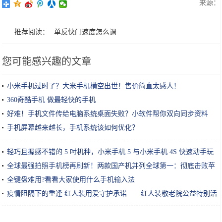
来源：
推荐阅读：
单反快门速度怎么调
您可能感兴趣的文章
小米手机过时了？大米手机横空出世！售价简直太感人！
360奇酷手机 做最轻快的手机
好难！手机文件传给电脑系统桌面失败？小软件帮你双向同步资料
手机屏幕越来越长，手机系统该如何优化？
轻巧且握感不错的 5 吋机种，小米手机 5 与小米手机 4S 快速动手玩
全球最强拍照手机榜再刷新！两款国产机并列全球第一：彻底击败苹
果
全键盘难用?看看大家使用什么手机输入法
疫情阻隔下的重逢 红人装用爱守护承诺——红人装敬老院公益特别活
动