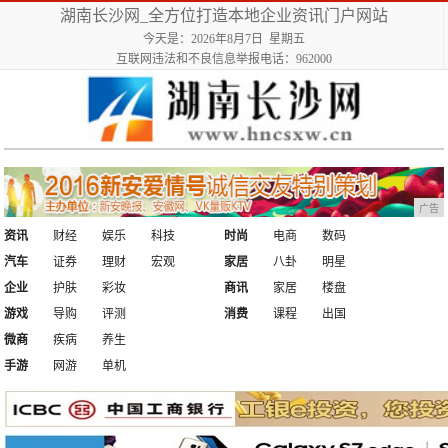
湖南长沙网_全方位打造本地企业资讯门户网站
今天是：2026年8月7日 星期五
互联网违法和不良信息举报电话：962000
广告
资讯
财经
娱乐
科技
时尚
电商
数码
汽车
证券
理财
宏观
家居
八卦
明星
企业
护肤
彩妆
商讯
家居
楼盘
游戏
导购
评测
消费
课程
出国
微商
疾病
养生
手游
网游
单机