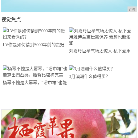
广告
视觉焦点
LV你是如何请到5000年前的贵妇
刘嘉玲巨星气场太惊人 私下爱用
来看秀的？
雅诗兰黛松露保养 素颜也超澎润
3月澳洲什么值得买？
杨幂不愧是大幂幂，“浴巾裙”也能
穿出凹凸感，腰臀比堪称完美