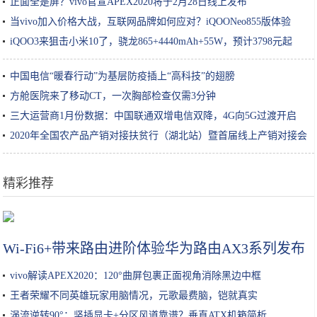
正面全是屏？vivo官宣APEX2020将于2月28日线上发布
当vivo加入价格大战，互联网品牌如何应对？iQOONeo855版体验
iQOO3来狙击小米10了，骁龙865+4440mAh+55W，预计3798元起
中国电信“暖春行动”为基层防疫插上“高科技”的翅膀
方舱医院来了移动CT，一次胸部检查仅需3分钟
三大运营商1月份数据：中国联通双增电信双降，4G向5G过渡开启
2020年全国农产品产销对接扶贫行（湖北站）暨首届线上产销对接会
即将举行
精彩推荐
华为Mate30系列4G版内忧外患，余承东只能这样应对
Wi-Fi6+带来路由进阶体验华为路由AX3系列发布
vivo解读APEX2020：120°曲屏包裹正面视角消除黑边中框
王者荣耀不同英雄玩家用脑情况，元歌最费脑，铠就真实
涡流逆转90°：竖插显卡+分区风道靠谱？垂直ATX机箱简析