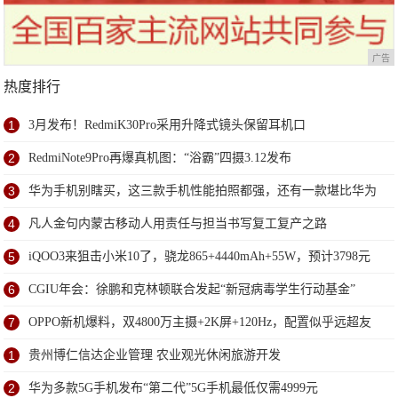
广告
热度排行
1
3月发布！RedmiK30Pro采用升降式镜头保留耳机口
2
RedmiNote9Pro再爆真机图：“浴霸”四摄3.12发布
3
华为手机别瞎买，这三款手机性能拍照都强，还有一款堪比华为
P30
4
凡人金句内蒙古移动人用责任与担当书写复工复产之路
5
iQOO3来狙击小米10了，骁龙865+4440mAh+55W，预计3798元
起
6
CGIU年会：徐鹏和克林顿联合发起“新冠病毒学生行动基金”
7
OPPO新机爆料，双4800万主摄+2K屏+120Hz，配置似乎远超友
商？
1
贵州博仁信达企业管理 农业观光休闲旅游开发
2
华为多款5G手机发布“第二代”5G手机最低仅需4999元