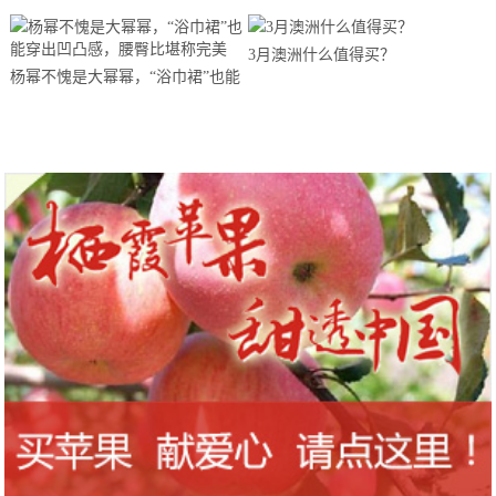
3月澳洲什么值得买？
杨幂不愧是大幂幂，“浴巾裙”也能
穿出凹凸感，腰臀比堪称完美