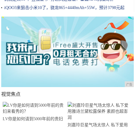
iQOO3来狙击小米10了，骁龙865+4440mAh+55W，预计3798元起
广告
视觉焦点
LV你是如何请到5000年前的贵妇
刘嘉玲巨星气场太惊人 私下爱用
来看秀的？
雅诗兰黛松露保养 素颜也超澎润