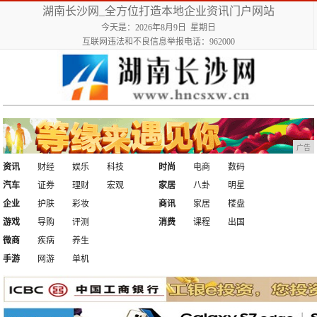
湖南长沙网_全方位打造本地企业资讯门户网站
今天是：2026年8月9日 星期日
互联网违法和不良信息举报电话：962000
广告
资讯
财经
娱乐
科技
时尚
电商
数码
汽车
证券
理财
宏观
家居
八卦
明星
企业
护肤
彩妆
商讯
家居
楼盘
游戏
导购
评测
消费
课程
出国
微商
疾病
养生
手游
网游
单机