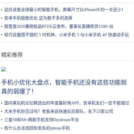
这应该是全球最小的智能手机，屏幕尺寸比iPhoneSE的一半还小！
安卓手机极致优化 这为数不多的选择
厨壹堂2020重磅新品B7ZK云发布，董事长直播带货1500+台
轻巧且握感不错的 5 吋机种，小米手机 5 与小米手机 4S 快速动手玩
精彩推荐
早上起床多做这3件事，不仅皮肤变好还能变瘦，轻松养出好气质！
手机小优化大盘点，智能手机还没有这些功能就
真的弱爆了！
国内某玩机论坛精选出的年度最好用APP，安卓机友们一定不能错过
大米手机你见过吗？老板来自快速反应部队，名下25家公司
三星S8和S8+两款手机支持Daydream平台
有什么办法找回你丢失的iphone手机