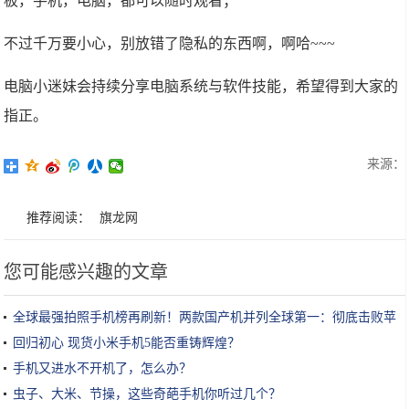
板，手机，电脑，都可以随时观看；
不过千万要小心，别放错了隐私的东西啊，啊哈~~~
电脑小迷妹会持续分享电脑系统与软件技能，希望得到大家的
指正。
来源：
推荐阅读：
旗龙网
您可能感兴趣的文章
全球最强拍照手机榜再刷新！两款国产机并列全球第一：彻底击败苹
果
回归初心 现货小米手机5能否重铸辉煌？
手机又进水不开机了，怎么办？
虫子、大米、节操，这些奇葩手机你听过几个？