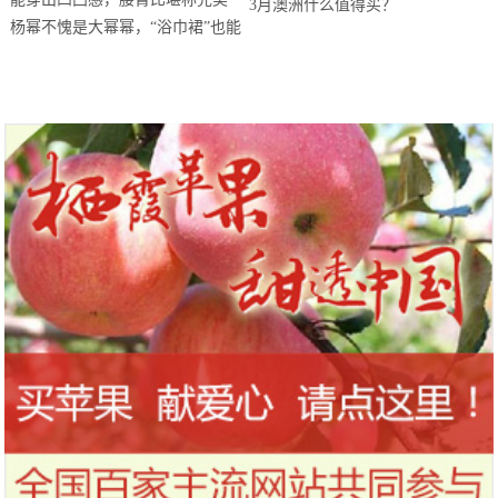
3月澳洲什么值得买？
杨幂不愧是大幂幂，“浴巾裙”也能
穿出凹凸感，腰臀比堪称完美