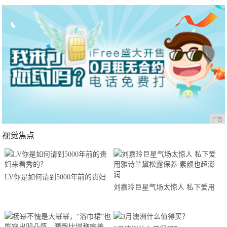
广告
视觉焦点
LV你是如何请到5000年前的贵妇
刘嘉玲巨星气场太惊人 私下爱用
来看秀的？
雅诗兰黛松露保养 素颜也超澎润