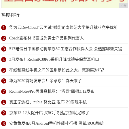
广告
热度排行
1
华为云DevCloud“云面试”赋能湖南师范大学提升就业竞争优势
2
Coach宣布林书豪成为男士产品系列代言人
3
517电信日中国移动将举办5G生态合作伙伴大会 会透露哪些关键
信息？
4
3月发布！RedmiK30Pro采用升降式镜头保留耳机口
5
在线和离线手机之间的区别是如此之大，您购买对吗？
6
华为2020首场发布会！余承东：春天来了
7
RedmiNote9Pro再爆真机图：“浴霸”四摄3.12发布
1
真正无边框：nubia 努比亚 发布 Z9旗舰手机
2
京东12·12大促开启 买5G手机逛京东就足够了
3
安兔兔发布8月Android手机性能排行榜 黑鲨/ROG称雄