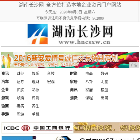
湖南长沙网_全方位打造本地企业资讯门户网站
今天是：2026年8月8日 星期六
互联网违法和不良信息举报电话：962000
广告
资讯
财经
娱乐
科技
时尚
电商
数码
汽车
证券
理财
宏观
家居
八卦
明星
企业
护肤
彩妆
商讯
家居
楼盘
游戏
导购
评测
消费
课程
出国
微商
疾病
养生
手游
网游
单机