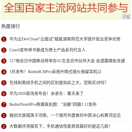
广告
热度排行
1
华为云DevCloud“云面试”赋能湖南师范大学提升就业竞争优势
2
Coach宣布林书豪成为男士产品系列代言人
3
517电信日中国移动将举办5G生态合作伙伴大会 会透露哪些关键
信息？
4
3月发布！RedmiK30Pro采用升降式镜头保留耳机口
5
在线和离线手机之间的区别是如此之大，您购买对吗？
6
华为2020首场发布会！余承东：春天来了
7
RedmiNote9Pro再爆真机图：“浴霸”四摄3.12发布
1
融创文旅城落子河南，一个城市共建者的中原决心和黄河远见
2
大数据评测报告下，手机通信性能表现最好的是这几款！