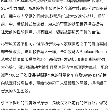
Rubicon Recon丛林英雄限量版坚守Jeep品牌图腾所传承的
SUV能力血脉，标配家族中最强悍的全新智能超级分时四驱系
统，拥有业内罕见的同时集成扭矩4倍放大双速分动器，搭配
前、中、后机械式差速锁，为人迹罕至的梦里世界探索提供一
往无前的性能保障，拥有面对一切挑战都迎刃而解的自信。
尽管风范各不相同，但深植于牧马人家族灵魂之中的自由基因
却未曾改变。与现款牧马人一样，全新牧马人Rubicon Recon
丛林英雄限量版搭载的2.0T涡轮增压发动机+8速变速箱的"强
大心脏"，保证强劲动力输出且燃油经济性表现更为卓越。配合
减重100公斤依旧保持强硬本色的轻量化车身及Sway bar前横
向稳定杆分离技术，带给你游刃于未曾踏足的风景，拥抱超乎
想象的人生图景。
永不不褪色的专属限量身份，是硬汉之路前行的通行证；傲视