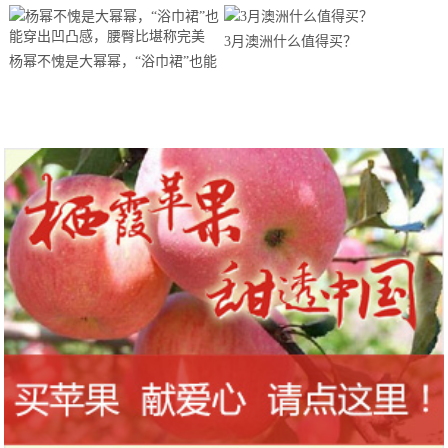
3月澳洲什么值得买？
杨幂不愧是大幂幂，“浴巾裙”也能
穿出凹凸感，腰臀比堪称完美