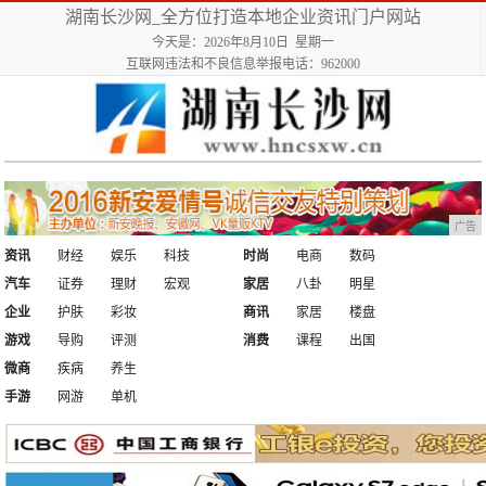
湖南长沙网_全方位打造本地企业资讯门户网站
今天是：2026年8月10日 星期一
互联网违法和不良信息举报电话：962000
广告
资讯
财经
娱乐
科技
时尚
电商
数码
汽车
证券
理财
宏观
家居
八卦
明星
企业
护肤
彩妆
商讯
家居
楼盘
游戏
导购
评测
消费
课程
出国
微商
疾病
养生
手游
网游
单机