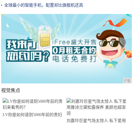
全球最小的智能手机，配置却比旗舰机还高
广告
视觉焦点
LV你是如何请到5000年前的贵妇
刘嘉玲巨星气场太惊人 私下爱用
来看秀的？
雅诗兰黛松露保养 素颜也超澎润