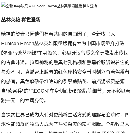
丛林英雄 稀世登场
精神的契合只因他们有着共同的自由因子，全新牧马人
Rubicon Recon丛林英雄限量版拥有专为中国市场量身打造
的"亚马逊丛林绿"车身颜色，彰显硬汉气质之余更散发出传世
的古典味道。拉风神秘的熏黑七孔格栅和熏黑轮毂诉说着它的
与众不同，点燃肾上腺素的红色座椅安全带时刻兴奋着驾乘者
的感官，黑色磨砂带红追边的引擎盖贴花、前挡泥板灵感源
自"侦察兵"的"RECON"车身侧面标识铭牌等细节，无不彰显着
独一无二的专属身份。
当探索世界已成为人们对更纯粹生活方式的理解与追求时，四
驱性能超群的牧马人成为了热爱探索的精神图腾。全新牧马人