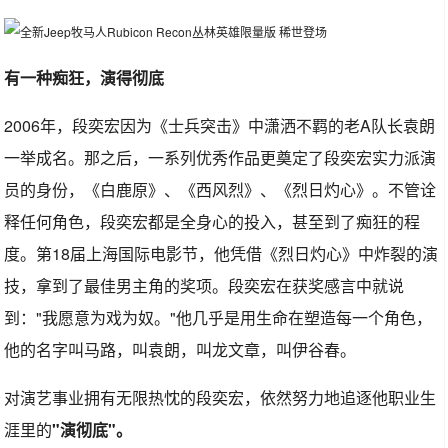
有一种痴狂，演得彻底
2006年，段奕宏因为《士兵突击》中潇洒不羁的老A队长袁朗
一举成名。那之后，一系列优秀作品更奠定了段奕宏实力派演
员的身份，《白鹿原》、《西风烈》、《烈日灼心》。不管诠
释任何角色，段奕宏都是全身心的投入，甚至到了痴狂的程
度。第18届上海国际电影节，他凭借《烈日灼心》中炸裂的演
技，拿到了最佳男主角的奖项。段奕宏在获奖感言中就说
到："我愿意为戏为奴。"他几乎是用生命在塑造每一个角色，
他的名字叫马路，叫袁朗，叫龙文章，叫伊谷春。
对演艺事业拥有无限热忱的段奕宏，依然努力地追逐他职业生
涯里的
"演彻底"。