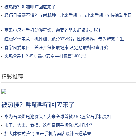
被热搜？呷哺呷哺回应来了
轻巧且握感不错的 5 吋机种，小米手机 5 与小米手机 4S 快速动手玩
苹果小尺寸手机动漫壁纸，需要的朋友赶紧带走啦！
红魔Mars电竞手机评测：跑分32W分，性能爆炸，专为游戏而生
育学园爱眼日：关注并保护眼健康 从定期眼科检查开始
火热众筹！2.45寸最小安卓手机仅售1400元！
精彩推荐
智能家居对生活有哪些改变？应该给老婆一个温暖智慧的家庭
被热搜？呷哺呷哺回应来了
华为石墨烯电池噱头？大米全球首款2.5D蓝宝石手机亮相
虫子、大米、节操，这些奇葩手机你听过几个？
加大体验式营销 国产手机专卖店设计直逼苹果