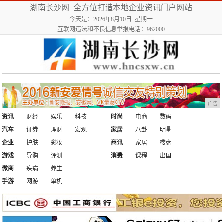
湖南长沙网_全方位打造本地企业资讯门户网站
今天是：2026年8月10日 星期一
互联网违法和不良信息举报电话：962000
广告
资讯
财经
娱乐
科技
时尚
电商
数码
汽车
证券
理财
宏观
家居
八卦
明星
企业
护肤
彩妆
商讯
家居
楼盘
游戏
导购
评测
消费
课程
出国
微商
疾病
养生
手游
网游
单机