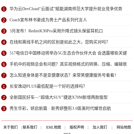
1
华为云DevCloud“云面试”赋能湖南师范大学提升就业竞争优势
2
Coach宣布林书豪成为男士产品系列代言人
3
3月发布！RedmiK30Pro采用升降式镜头保留耳机口
4
在线和离线手机之间的区别是如此之大，您购买对吗？
5
517电信日中国移动将举办5G生态合作伙伴大会 会透露哪些关键
信息？
6
手机中的视频总会有问题？其实视频格式的转换、压缩、编辑很
简单
7
怎么知道身体是不是亚健康状态？来常笑健康服务号看看！
1
长安逸动PLUS最低配是一个好的选择吗？
2
全新国民好车—“超值大SUV”捷途X70M新增两款版型
3
秀生华彩，妍启新篇 · 新秀妍整形3.0医美时代耀世启航
关于我们
|
联系我们
|
XML地图
|
版权声明
|
加入我们
|
网站地图