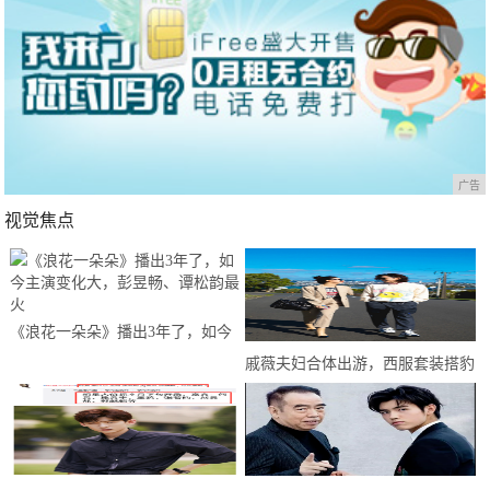
广告
视觉焦点
《浪花一朵朵》播出3年了，如今
主演变化大，彭昱畅、谭松韵最火
戚薇夫妇合体出游，西服套装搭豹
纹衫野性十足，两人对视甜如初恋