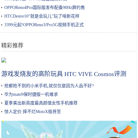
OPPOReno4Pro国际版发布配备90Hz屏约售
HTCDesire10“就是会玩儿”玩了啥新花样
3399元起!OPPOReno3/Pro5G视频手机正式
精彩推荐
从小没有头发牙齿的女人，逆袭成国际超模：努力的女人，最美
游戏发烧友的高阶玩具 HTC VIVE Cosmos评测
抢都抢不到的小米手机,就仅仅是因为人品不好?
华为mate9保时捷版一机难求
夏季美出新高度最具颜值女性手机推荐
惊人定价:摔不烂MotoX极将至