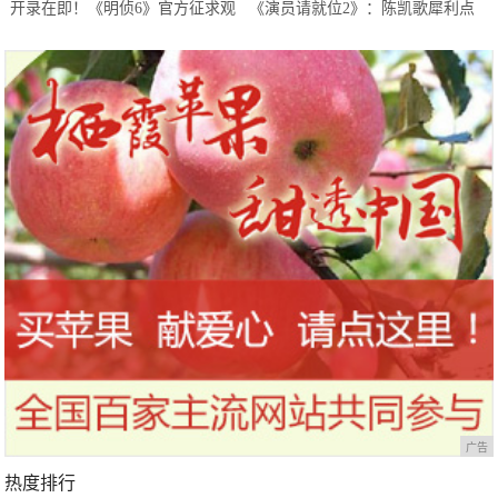
开录在即！《明侦6》官方征求观
《演员请就位2》：陈凯歌犀利点
众意见，白敬亭或以特殊身份回归
评流量演技，陈飞宇躺着也中枪
广告
热度排行