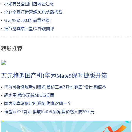
小米有品全国门店地址汇总
全心全意打造荣耀3C电信版搭载
vivoX9这2000万前置双摄!
细节见真章三星C7外观图评
精彩推荐
赵今麦被“带坏”？刚满18岁，学杨幂穿衣却意外很好看
万元格调国产机!华为Mate9保时捷版开箱
华为可折叠屏新机曝光,模仿三星ZFlip“翻盖”设计,颜值不
超实用!教你玩转MIUI6桌面
国内安卓深度定制系统,你喜欢哪一个
诺基亚E71复活,搭载KaiOS系统,售价感人要2000元