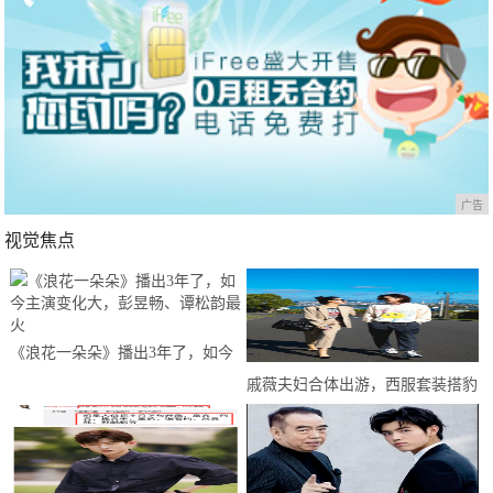
广告
视觉焦点
《浪花一朵朵》播出3年了，如今
主演变化大，彭昱畅、谭松韵最火
戚薇夫妇合体出游，西服套装搭豹
纹衫野性十足，两人对视甜如初恋