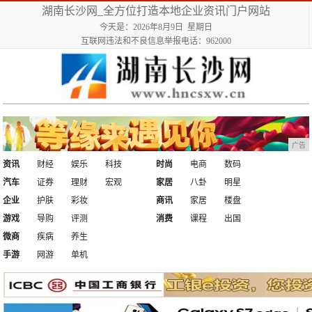
湖南长沙网_全方位打造本地企业资讯门户网站
今天是：2026年8月9日 星期日
互联网违法和不良信息举报电话：962000
广告
资讯
财经
娱乐
科技
时尚
电商
数码
汽车
证券
理财
宏观
家居
八卦
明星
企业
护肤
彩妆
商讯
家居
楼盘
游戏
导购
评测
消费
课程
出国
微商
疾病
养生
手游
网游
单机