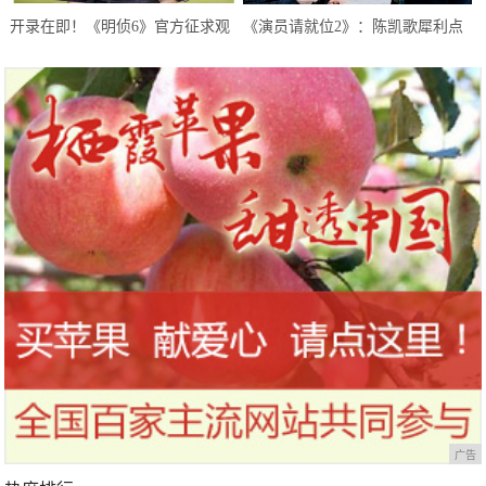
开录在即！《明侦6》官方征求观
《演员请就位2》：陈凯歌犀利点
众意见，白敬亭或以特殊身份回归
评流量演技，陈飞宇躺着也中枪
广告