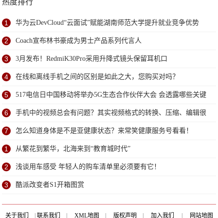
热度排行
1
华为云DevCloud“云面试”赋能湖南师范大学提升就业竞争优势
2
Coach宣布林书豪成为男士产品系列代言人
3
3月发布！RedmiK30Pro采用升降式镜头保留耳机口
4
在线和离线手机之间的区别是如此之大，您购买对吗？
5
517电信日中国移动将举办5G生态合作伙伴大会 会透露哪些关键
信息？
6
手机中的视频总会有问题？其实视频格式的转换、压缩、编辑很
简单
7
怎么知道身体是不是亚健康状态？来常笑健康服务号看看！
1
从繁花到繁华，北海来到“教育城时代”
2
浅谈用车感受 年轻人的购车清单里必须要有它！
3
酷派改变者S1开箱图赏
关于我们
|
联系我们
|
XML地图
|
版权声明
|
加入我们
|
网站地图