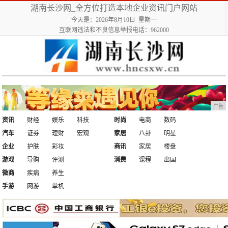
湖南长沙网_全方位打造本地企业资讯门户网站
今天是：2026年8月10日 星期一
互联网违法和不良信息举报电话：962000
广告
资讯
财经
娱乐
科技
时尚
电商
数码
汽车
证券
理财
宏观
家居
八卦
明星
企业
护肤
彩妆
商讯
家居
楼盘
游戏
导购
评测
消费
课程
出国
微商
疾病
养生
手游
网游
单机