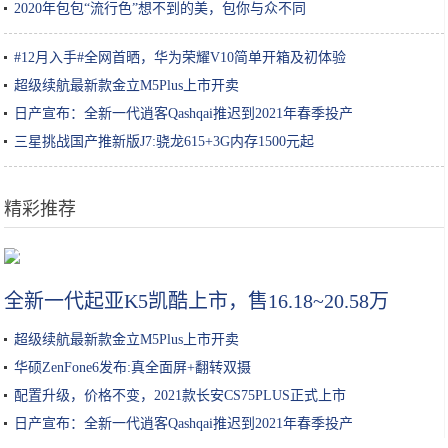
2020年包包“流行色”想不到的美，包你与众不同
#12月入手#全网首晒，华为荣耀V10简单开箱及初体验
超级续航最新款金立M5Plus上市开卖
日产宣布：全新一代逍客Qashqai推迟到2021年春季投产
三星挑战国产推新版J7:骁龙615+3G内存1500元起
精彩推荐
李小璐画风变化太大，化浓妆走网红路线，曾经的清纯模样早已不在
全新一代起亚K5凯酷上市，售16.18~20.58万
超级续航最新款金立M5Plus上市开卖
华硕ZenFone6发布:真全面屏+翻转双摄
配置升级，价格不变，2021款长安CS75PLUS正式上市
日产宣布：全新一代逍客Qashqai推迟到2021年春季投产