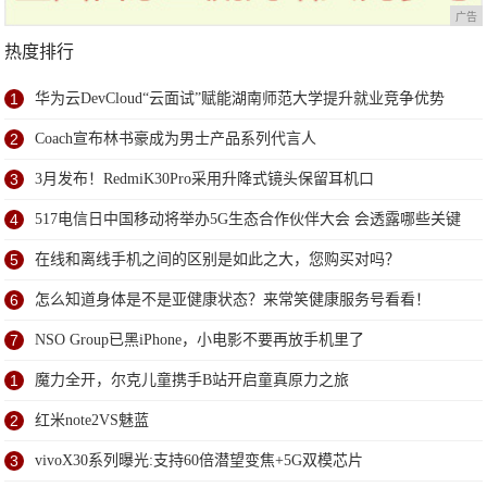
广告
热度排行
1
华为云DevCloud“云面试”赋能湖南师范大学提升就业竞争优势
2
Coach宣布林书豪成为男士产品系列代言人
3
3月发布！RedmiK30Pro采用升降式镜头保留耳机口
4
517电信日中国移动将举办5G生态合作伙伴大会 会透露哪些关键
信息？
5
在线和离线手机之间的区别是如此之大，您购买对吗？
6
怎么知道身体是不是亚健康状态？来常笑健康服务号看看！
7
NSO Group已黑iPhone，小电影不要再放手机里了
1
魔力全开，尔克儿童携手B站开启童真原力之旅
2
红米note2VS魅蓝
3
vivoX30系列曝光:支持60倍潜望变焦+5G双模芯片