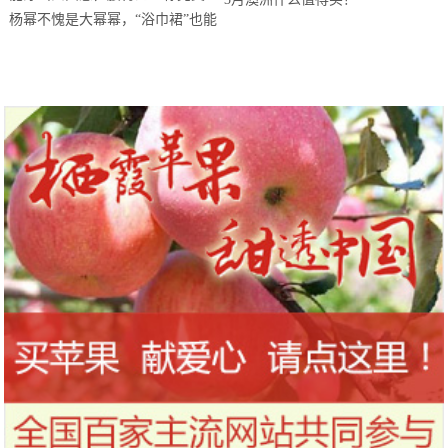
杨幂不愧是大幂幂，“浴巾裙”也能
穿出凹凸感，腰臀比堪称完美