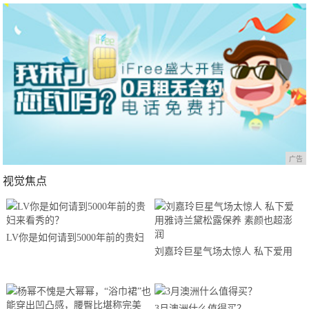
广告
视觉焦点
LV你是如何请到5000年前的贵妇
刘嘉玲巨星气场太惊人 私下爱用
来看秀的？
雅诗兰黛松露保养 素颜也超澎润
3月澳洲什么值得买？