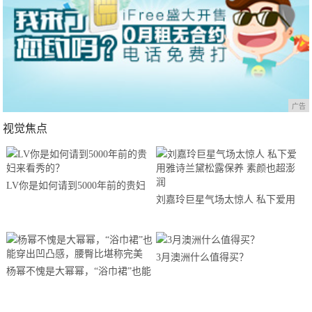
广告
视觉焦点
LV你是如何请到5000年前的贵妇
刘嘉玲巨星气场太惊人 私下爱用
来看秀的？
雅诗兰黛松露保养 素颜也超澎润
3月澳洲什么值得买？
杨幂不愧是大幂幂，“浴巾裙”也能
穿出凹凸感，腰臀比堪称完美