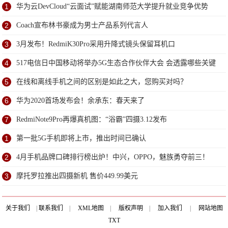
1
华为云DevCloud“云面试”赋能湖南师范大学提升就业竞争优势
2
Coach宣布林书豪成为男士产品系列代言人
3
3月发布！RedmiK30Pro采用升降式镜头保留耳机口
4
517电信日中国移动将举办5G生态合作伙伴大会 会透露哪些关键
信息？
5
在线和离线手机之间的区别是如此之大，您购买对吗？
6
华为2020首场发布会！余承东：春天来了
7
RedmiNote9Pro再爆真机图：“浴霸”四摄3.12发布
1
第一批5G手机即将上市，推出时间已确认
2
4月手机品牌口碑排行榜出炉！中兴，OPPO，魅族勇夺前三！
3
摩托罗拉推出四摄新机 售价449.99美元
关于我们
|
联系我们
|
XML地图
|
版权声明
|
加入我们
|
网站地图
TXT