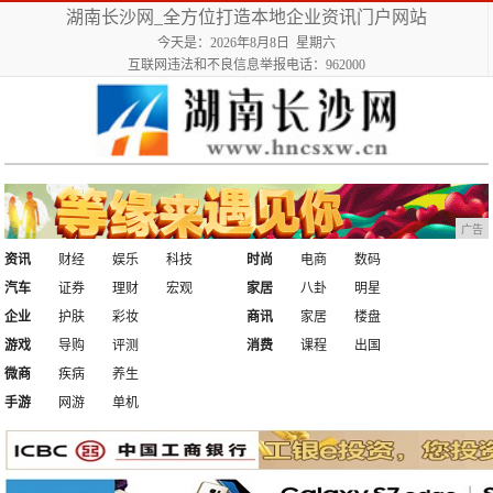
湖南长沙网_全方位打造本地企业资讯门户网站
今天是：2026年8月8日 星期六
互联网违法和不良信息举报电话：962000
广告
资讯
财经
娱乐
科技
时尚
电商
数码
汽车
证券
理财
宏观
家居
八卦
明星
企业
护肤
彩妆
商讯
家居
楼盘
游戏
导购
评测
消费
课程
出国
微商
疾病
养生
手游
网游
单机