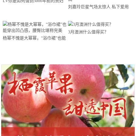
LV你是如何请到5000年前的贵妇
刘嘉玲巨星气场太惊人 私下爱用
来看秀的？
雅诗兰黛松露保养 素颜也超澎润
3月澳洲什么值得买？
杨幂不愧是大幂幂，“浴巾裙”也能
穿出凹凸感，腰臀比堪称完美