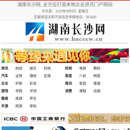
湖南长沙网_全方位打造本地企业资讯门户网站
今天是：2026年8月9日 星期日
互联网违法和不良信息举报电话：962000
广告
资讯
财经
娱乐
科技
时尚
电商
数码
汽车
证券
理财
宏观
家居
八卦
明星
企业
护肤
彩妆
商讯
家居
楼盘
游戏
导购
评测
消费
课程
出国
微商
疾病
养生
手游
网游
单机