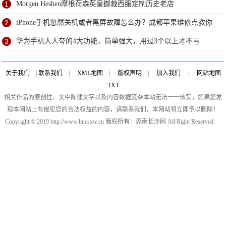
1
Morgen Heshen摩根荷森英皇御裁西服定制历史老店
2
iPhone手机忽然关机或者黑屏故障怎么办？成都苹果维修点教你
大招
3
华为手机人人夸的4大功能，简单强大，用过3个以上才不亏
关于我们
|
联系我们
|
XML地图
|
版权声明
|
加入我们
|
网站地图
TXT
相关作品的原创性、文中陈述文字以及内容数据庞杂本站无法一一核实，如果您发
现本网站上有侵犯您的合法权益的内容，请联系我们，本网站将立即予以删除！
Copyright © 2019 http://www.hncsxw.cn 版权所有：湖南长沙网 All Right Reserved.