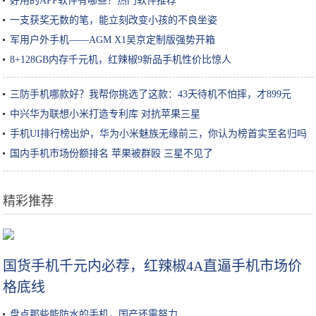
好用的APP软件有哪些？热门软件推荐
一支获奖无数的笔，能立刻改变小孩的不良坐姿
军用户外手机——AGM X1吴京定制版强势开箱
8+128GB内存千元机，红辣椒9新品手机性价比惊人
三防手机哪款好？我帮你挑选了这款：43天待机不怕摔，才899元
中兴华为联想小米打造专利库 对抗苹果三星
手机UI排行榜出炉，华为小米魅族无缘前三，你认为榜首实至名归吗
国内手机市场份额排名 苹果被群殴 三星不见了
精彩推荐
张嘉倪晒出自用体乳，肌肤“亮白十度”，屈臣氏的“镇店之宝”
国货手机千元内必荐，红辣椒4A直逼手机市场价
格底线
盘点那些能防水的手机，国产还需努力