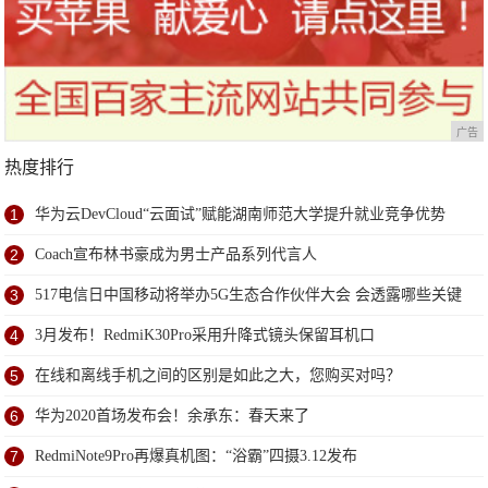
广告
热度排行
1
华为云DevCloud“云面试”赋能湖南师范大学提升就业竞争优势
2
Coach宣布林书豪成为男士产品系列代言人
3
517电信日中国移动将举办5G生态合作伙伴大会 会透露哪些关键
信息？
4
3月发布！RedmiK30Pro采用升降式镜头保留耳机口
5
在线和离线手机之间的区别是如此之大，您购买对吗？
6
华为2020首场发布会！余承东：春天来了
7
RedmiNote9Pro再爆真机图：“浴霸”四摄3.12发布