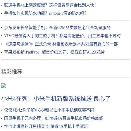
联通手机4g上网速度慢？这样设置网速会比别人快！
手机如何实现防水功能？iPhone 7真的防水吗？
京东发布长辈智能手机，全新C2M品类聚焦老年全场景服务
VIVO最值得入手的三款手机！都是高配低价，用三五年也不过时
《速度与激情9》正式杀青 林诣彬表示是本系列最有野心的一部
苹果发布新iPadPro：起售价6229元、搭载自研A12X芯片
精彩推荐
G胖不来老子来！粉丝自制《半条命3》游戏 开发者视频
小米4在列！小米手机新版系统推送 良心了
仅仅1秒让你了解小米4和以往小米手机到底哪不同
国货手机千元内必荐，红辣椒4A直逼手机市场价格底线
性价比爆棚的开黑精灵 红辣椒4A手机上手试玩