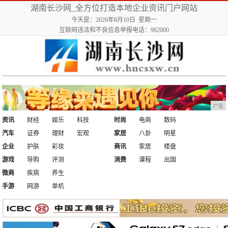
湖南长沙网_全方位打造本地企业资讯门户网站
今天是：2026年8月10日 星期一
互联网违法和不良信息举报电话：962000
广告
资讯
财经
娱乐
科技
时尚
电商
数码
汽车
证券
理财
宏观
家居
八卦
明星
企业
护肤
彩妆
商讯
家居
楼盘
游戏
导购
评测
消费
课程
出国
微商
疾病
养生
手游
网游
单机