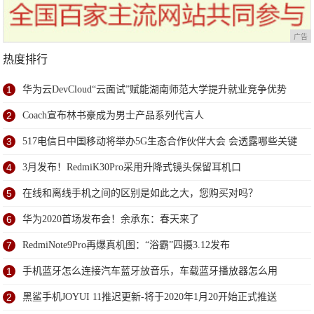
广告
热度排行
1
华为云DevCloud“云面试”赋能湖南师范大学提升就业竞争优势
2
Coach宣布林书豪成为男士产品系列代言人
3
517电信日中国移动将举办5G生态合作伙伴大会 会透露哪些关键
信息？
4
3月发布！RedmiK30Pro采用升降式镜头保留耳机口
5
在线和离线手机之间的区别是如此之大，您购买对吗？
6
华为2020首场发布会！余承东：春天来了
7
RedmiNote9Pro再爆真机图：“浴霸”四摄3.12发布
1
手机蓝牙怎么连接汽车蓝牙放音乐，车载蓝牙播放器怎么用
2
黑鲨手机JOYUI 11推迟更新-将于2020年1月20开始正式推送