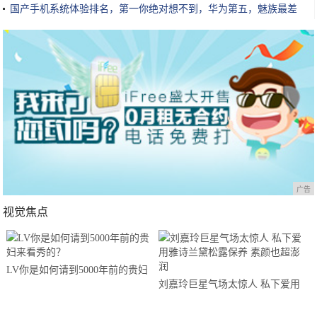
国产手机系统体验排名，第一你绝对想不到，华为第五，魅族最差
广告
视觉焦点
LV你是如何请到5000年前的贵妇
刘嘉玲巨星气场太惊人 私下爱用
来看秀的？
雅诗兰黛松露保养 素颜也超澎润