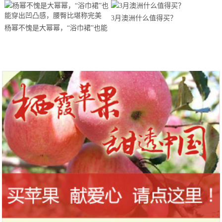
3月澳洲什么值得买？
杨幂不愧是大幂幂，“浴巾裙”也能
穿出凹凸感，腰臀比堪称完美