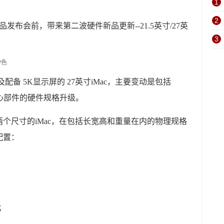
1
2
品发布会前，带来第二波硬件新品更新--21.5英寸/27英
3
以及配备 5K显示屏的 27英寸iMac，主要变动是包括
核心部件的硬件规格升级。
个尺寸的iMac，在包括长宽高和重量在内的物理规格
配置：
)；