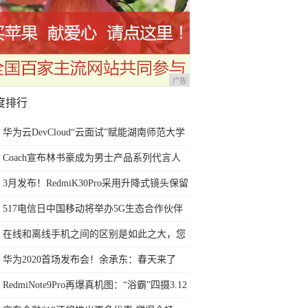
广告
度排行
华为云DevCloud“云面试”赋能湖南师范大学
提升就业竞争优势
Coach宣布林书豪成为男士产品系列代言人
3月发布！RedmiK30Pro采用升降式镜头保留
耳机口
517电信日中国移动将举办5G生态合作伙伴
大会 会透露哪些关键信息？
在线和离线手机之间的区别是如此之大，您
购买对吗？
华为2020首场发布会！余承东：春天来了
RedmiNote9Pro再爆真机图：“浴霸”四摄3.12