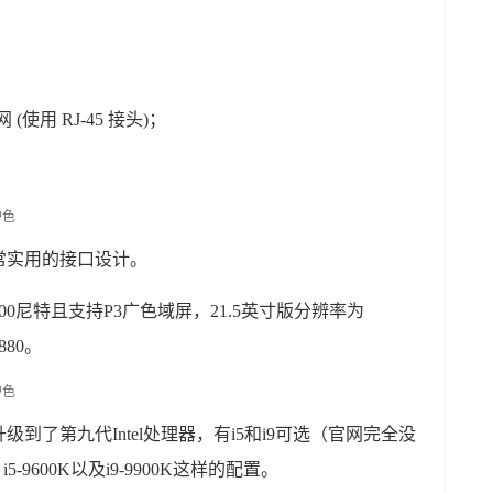
网 (使用 RJ-45 接头)；
常实用的接口设计。
0尼特且支持P3广色域屏，21.5英寸版分辨率为
880。
升级到了第九代Intel处理器，有i5和i9可选（官网完全没
5-9600K以及i9-9900K这样的配置。