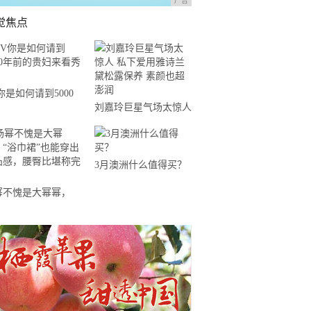
广告
觉焦点
你是如何请到5000
刘嘉玲巨星气场太惊人
前的贵妇来看秀的？
私下爱用雅诗兰黛松露
保养 素颜也超澎润
3月澳洲什么值得买？
幂不愧是大幂幂，
浴巾裙”也能穿出凹凸
，腰臀比堪称完美