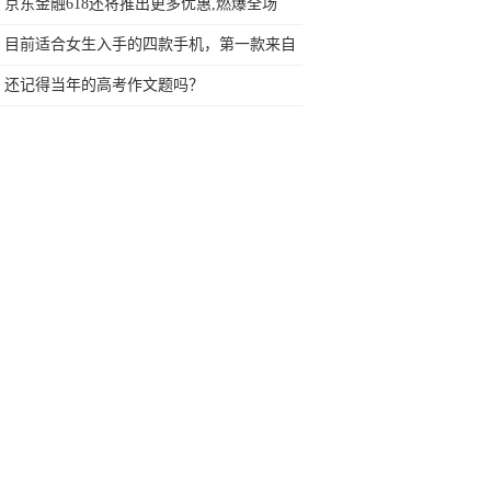
发布
京东金融618还将推出更多优惠,燃爆全场
目前适合女生入手的四款手机，第一款来自
苹果，最后是自拍神器！
还记得当年的高考作文题吗？