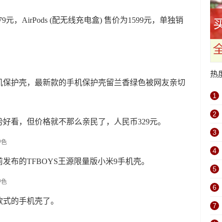
279元，AirPods (配无线充电盒) 售价为1599元，单独销
热
机保护壳，最新款的手机保护壳留兰香绿色被网友亲切
1
2
好看，但价格就不那么亲民了，人民币329元。
3
4
发布的TFBOYS王源限量版小米9手机壳。
5
6
款式的手机壳了。
7