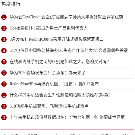
热度排行
1
华为云DevCloud“云面试”赋能湖南师范大学提升就业竞争优势
2
Coach宣布林书豪成为男士产品系列代言人
3
3月发布！RedmiK30Pro采用升降式镜头保留耳机口
4
517电信日中国移动将举办5G生态合作伙伴大会 会透露哪些关键
信息？
5
在线和离线手机之间的区别是如此之大，您购买对吗？
6
华为2020首场发布会！余承东：春天来了
7
RedmiNote9Pro再爆真机图：“浴霸”四摄3.12发布
1
什么样的手机适合女生？论颜值和拍照大萌推荐这4款！
2
618功能手机被聚焦，飞利浦4G手机成热点
3
十年来手机市场份额数据出炉：华为七年磨一剑 终要成世界第
二