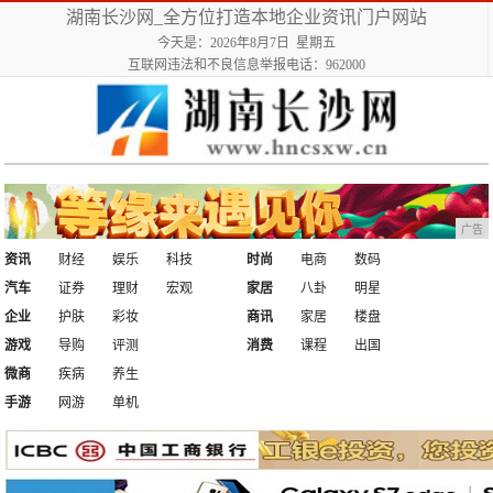
湖南长沙网_全方位打造本地企业资讯门户网站
今天是：2026年8月7日 星期五
互联网违法和不良信息举报电话：962000
广告
资讯
财经
娱乐
科技
时尚
电商
数码
汽车
证券
理财
宏观
家居
八卦
明星
企业
护肤
彩妆
商讯
家居
楼盘
游戏
导购
评测
消费
课程
出国
微商
疾病
养生
手游
网游
单机