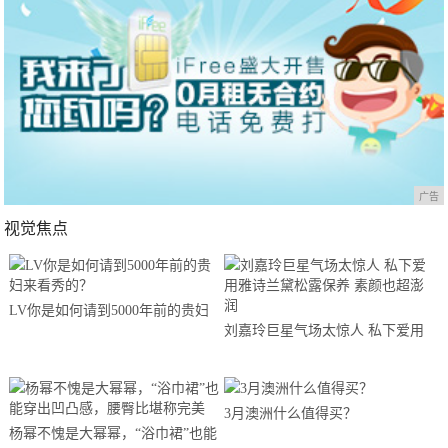
广告
视觉焦点
LV你是如何请到5000年前的贵妇
刘嘉玲巨星气场太惊人 私下爱用
来看秀的？
雅诗兰黛松露保养 素颜也超澎润
3月澳洲什么值得买？
杨幂不愧是大幂幂，“浴巾裙”也能