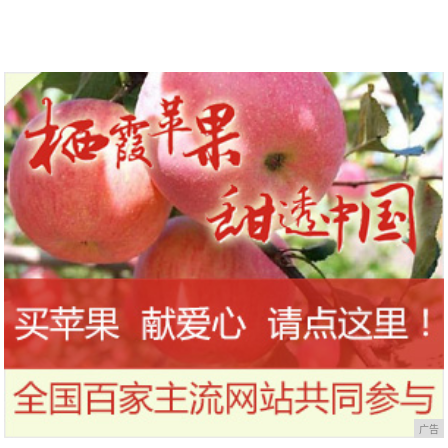
穿出凹凸感，腰臀比堪称完美
广告